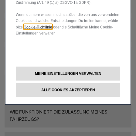
Zustimmung (Art. 49 (1) a) DSGVO.1a GDPR).
KILOMETERLEISTUNG VEREINBAREN?
Wenn du mehr wissen möchtest über die von uns verwendeten
Cookies und welche Entscheidungen Du treffen kannst, wähle
KANN ICH EINE LEASINGSONDERZAHLUNG
Cookie-Richtlinie
bitte
oder die Schaltfläche Meine Cookie-
MACHEN?
Einstellungen verwalten
WAS SIND ÜBERFÜHRUNGSKOSTEN UND WELCHEN
EINFLUSS HABEN SIE AUF MEIN ANGEBOT?
MEINE EINSTELLUNGEN VERWALTEN
KANN ICH ÜBER DIESE PLATTFORM AUCH MEIN
BISHERIGES FAHRZEUG IN ZAHLUNG GEBEN?
ALLE COOKIES AKZEPTIEREN
WIE FUNKTIONIERT DIE ZULASSUNG MEINES
FAHRZEUGS?