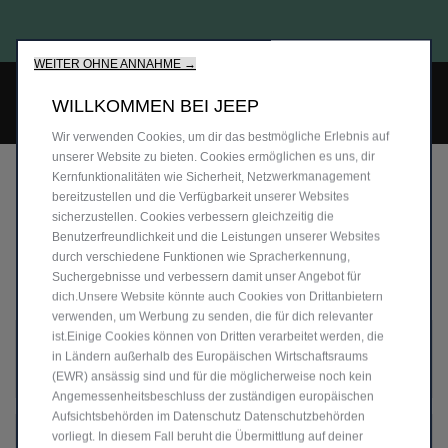
Bis zu 6.000 € staatliche Förderprämie für E-Autos und Plug-In-
THE NORTH FACE X JEEP ADVENTURE-KIT. Mehr erfahren >>
Hybride. Mehr erfahren >>
WEITER OHNE ANNAHME →
WILLKOMMEN BEI JEEP
Wir verwenden Cookies, um dir das bestmögliche Erlebnis auf
unserer Website zu bieten. Cookies ermöglichen es uns, dir
Kernfunktionalitäten wie Sicherheit, Netzwerkmanagement
FAQ
bereitzustellen und die Verfügbarkeit unserer Websites
sicherzustellen. Cookies verbessern gleichzeitig die
Benutzerfreundlichkeit und die Leistungen unserer Websites
durch verschiedene Funktionen wie Spracherkennung,
Entscheidungsfindung:
Suchergebnisse und verbessern damit unser Angebot für
dich.Unsere Website könnte auch Cookies von Drittanbietern
verwenden, um Werbung zu senden, die für dich relevanter
ist.Einige Cookies können von Dritten verarbeitet werden, die
WELCHE HÄNDLER KANN ICH IM JEEP FINANCING
in Ländern außerhalb des Europäischen Wirtschaftsraums
STORE FINDEN?
(EWR) ansässig sind und für die möglicherweise noch kein
Angemessenheitsbeschluss der zuständigen europäischen
Aufsichtsbehörden im Datenschutz Datenschutzbehörden
vorliegt. In diesem Fall beruht die Übermittlung auf deiner
KANN ICH AUCH ANDERE LAUFZEITEN ODER